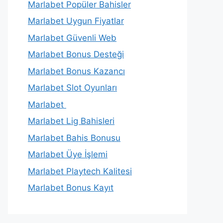
Marlabet Popüler Bahisler
Marlabet Uygun Fiyatlar
Marlabet Güvenli Web
Marlabet Bonus Desteği
Marlabet Bonus Kazancı
Marlabet Slot Oyunları
Marlabet
Marlabet Lig Bahisleri
Marlabet Bahis Bonusu
Marlabet Üye İşlemi
Marlabet Playtech Kalitesi
Marlabet Bonus Kayıt