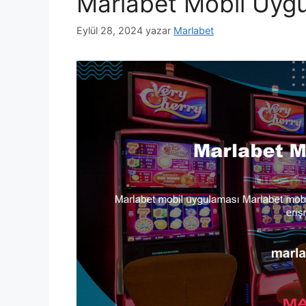
Marlabet Mobil Uyg
Eylül 28, 2024
yazar
Marlabet