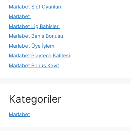
Marlabet Slot Oyunları
Marlabet
Marlabet Lig Bahisleri
Marlabet Bahis Bonusu
Marlabet Üye İşlemi
Marlabet Playtech Kalitesi
Marlabet Bonus Kayıt
Kategoriler
Marlabet