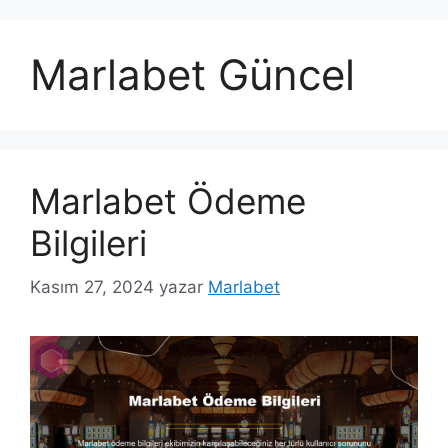
Marlabet Güncel
Marlabet Ödeme
Bilgileri
Kasım 27, 2024
yazar
Marlabet