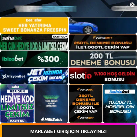
×
MARLABET GİRİŞ İÇİN TIKLAYINIZ!