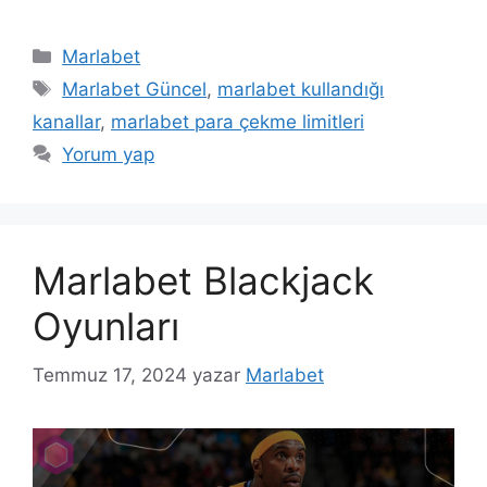
Kategoriler
Marlabet
Etiketler
Marlabet Güncel
,
marlabet kullandığı
kanallar
,
marlabet para çekme limitleri
Yorum yap
Marlabet Blackjack
Oyunları
Temmuz 17, 2024
yazar
Marlabet