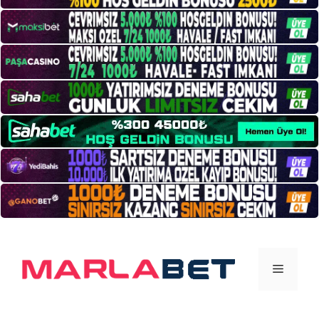
İçeriğe
atla
Menü