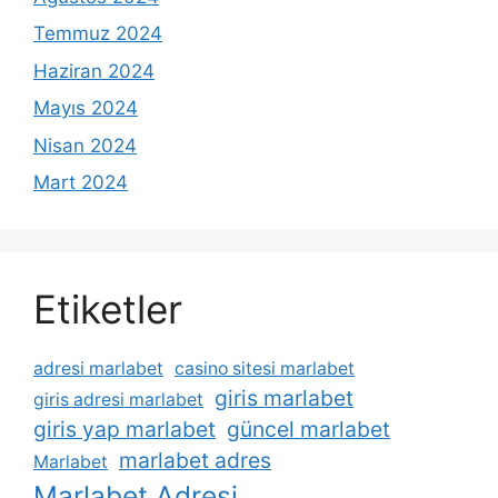
Temmuz 2024
Haziran 2024
Mayıs 2024
Nisan 2024
Mart 2024
Etiketler
adresi marlabet
casino sitesi marlabet
giris marlabet
giris adresi marlabet
giris yap marlabet
güncel marlabet
marlabet adres
Marlabet
Marlabet Adresi