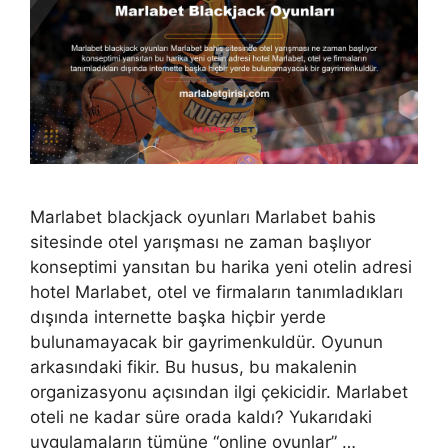
Marlabet blackjack oyunları Marlabet bahis
sitesinde otel yarışması ne zaman başlıyor
konseptimi yansıtan bu harika yeni otelin adresi
hotel Marlabet, otel ve firmaların tanımladıkları
dışında internette başka hiçbir yerde
bulunamayacak bir gayrimenkuldür. Oyunun
arkasındaki fikir. Bu husus, bu makalenin
organizasyonu açısından ilgi çekicidir. Marlabet
oteli ne kadar süre orada kaldı? Yukarıdaki
uygulamaların tümüne “online oyunlar” …