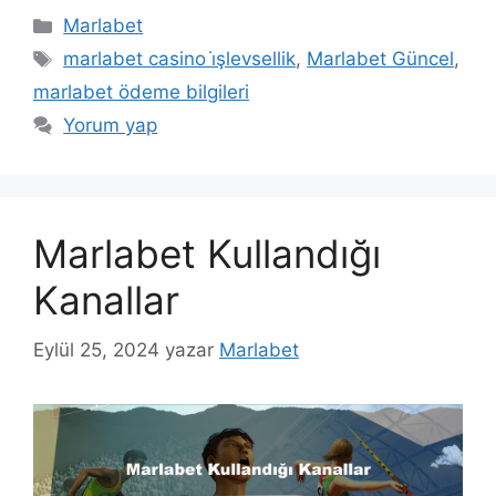
Kategoriler
Marlabet
Etiketler
marlabet casino i̇şlevsellik
,
Marlabet Güncel
,
marlabet ödeme bilgileri
Yorum yap
Marlabet Kullandığı
Kanallar
Eylül 25, 2024
yazar
Marlabet