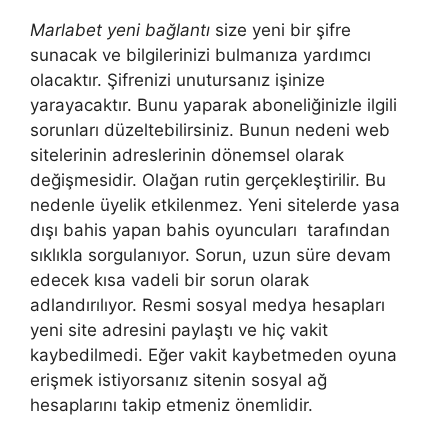
Marlabet yeni bağlantı
size yeni bir şifre
sunacak ve bilgilerinizi bulmanıza yardımcı
olacaktır. Şifrenizi unutursanız işinize
yarayacaktır. Bunu yaparak aboneliğinizle ilgili
sorunları düzeltebilirsiniz. Bunun nedeni web
sitelerinin adreslerinin dönemsel olarak
değişmesidir. Olağan rutin gerçekleştirilir. Bu
nedenle üyelik etkilenmez. Yeni sitelerde yasa
dışı bahis yapan bahis oyuncuları tarafından
sıklıkla sorgulanıyor. Sorun, uzun süre devam
edecek kısa vadeli bir sorun olarak
adlandırılıyor. Resmi sosyal medya hesapları
yeni site adresini paylaştı ve hiç vakit
kaybedilmedi. Eğer vakit kaybetmeden oyuna
erişmek istiyorsanız sitenin sosyal ağ
hesaplarını takip etmeniz önemlidir.