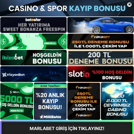
×
MARLABET GİRİŞ İÇİN TIKLAYINIZ!