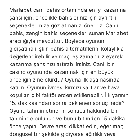
Marlabet canlı bahis ortamında en iyi kazanma
şansı için, öncelikle bahisleriniz için ayrıntılı
seçeneklerimize göz atmanızı öneririz. Canlı
bahis, zengin bahis seçenekleri sunan Marlabet
aracılığıyla mevcuttur. Böylece oyunun
gidişatına ilişkin bahis alternatiflerini kolaylıkla
değerlendirebilir ve maçı eş zamanlı izleyerek
kazanma şansınızı artırabilirsiniz. Canlı bir
casino oyununda kazanmak için en büyük
önceliğiniz ne olurdu? Oyuna ilk aşamasında
katılın. Oyunun ivmesi kırmızı kartlar ve hava
koşulları gibi faktörlerden etkilenebilir. İlk yarının
15. dakikasından sonra beklenen sonuç nedir?
Oyunu tahmin etmenin sonucu hakkında bir
tahminde bulunun ve bunu bitimden 15 dakika
önce yapın. Devre arası dikkat edin, eğer maç
döngüsel bir şekilde gidiyorsa ağırlıklı veya