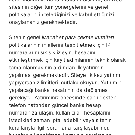
sitesinin diğer tüm yönergelerini ve genel
politikalarını incelediğinizi ve kabul ettiğinizi
onaylamanız gerekmektedir.
Sitenin genel
Marlabet para çekme kuralları
politikalarının ihlallerini tespit etmek için IP
numaralarını sık sık izleyin. hesabını
etkinleştirmek için kayıt adımlarının teknik olarak
tamamlanmasının ardından ilk yatırımın
yapılması gerekmektedir. Siteye ilk kez yatırım
yapıyorsanız limitleri mutlaka okuyun. Yatırımın
yapılacağı banka hesabının da değişmesi
gerekiyor. Yatırımınız öncesinde canlı destek
telefon hattından güncel banka hesap
numaranıza ulaşın. kullanıcıları hesaplarını
istedikleri zaman iptal edebilir veya sitenin
kurallarıyla ilgili sorunlarla karşılaşabilirler.