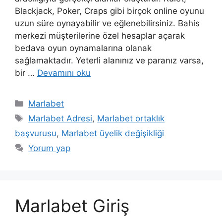
Blackjack, Poker, Craps gibi birçok online oyunu
uzun süre oynayabilir ve eğlenebilirsiniz. Bahis
merkezi müşterilerine özel hesaplar açarak
bedava oyun oynamalarına olanak
sağlamaktadır. Yeterli alanınız ve paranız varsa,
bir …
Devamını oku
Kategoriler
Marlabet
Etiketler
Marlabet Adresi
,
Marlabet ortaklık
başvurusu
,
Marlabet üyelik değişikliği
Yorum yap
Marlabet Giriş