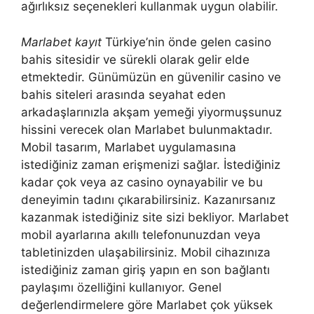
ağırlıksız seçenekleri kullanmak uygun olabilir.
Marlabet kayıt
Türkiye’nin önde gelen casino
bahis sitesidir ve sürekli olarak gelir elde
etmektedir. Günümüzün en güvenilir casino ve
bahis siteleri arasında seyahat eden
arkadaşlarınızla akşam yemeği yiyormuşsunuz
hissini verecek olan Marlabet bulunmaktadır.
Mobil tasarım, Marlabet uygulamasına
istediğiniz zaman erişmenizi sağlar. İstediğiniz
kadar çok veya az casino oynayabilir ve bu
deneyimin tadını çıkarabilirsiniz. Kazanırsanız
kazanmak istediğiniz site sizi bekliyor. Marlabet
mobil ayarlarına akıllı telefonunuzdan veya
tabletinizden ulaşabilirsiniz. Mobil cihazınıza
istediğiniz zaman giriş yapın en son bağlantı
paylaşımı özelliğini kullanıyor. Genel
değerlendirmelere göre Marlabet çok yüksek