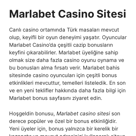
Marlabet Casino Sitesi
Canlı casino ortamında Türk masaları mevcut
olup, keyifli bir oyun deneyimi yaşatır. Oyuncular
Marlabet Casino’da çeşitli cazip bonusların
keyfini çıkarabilirler. Marlabet üyeliğine sahip
olmak size daha fazla casino oyunu oynama ve
bu bonusları alma fırsatı verir. Marlabet bahis
sitesinde casino oyuncuları için çeşitli bonus
etkinlikleri mevcuttur, temelleri listeledik. En son
ve en yeni teklifler hakkında daha fazla bilgi için
Marlabet bonus sayfasını ziyaret edin.
Hoşgeldin bonusu,
Marlabet casino sitesi
son
derece popüler ve özel bir bonus etkinliğidir.
Yeni üyeler için, bonus yalnızca bir kerelik bir