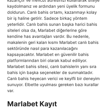
kazançtır ve mevcut adresinizi kullanarak siteye
kaydolmanız ve ardından yeni üyelik formunu
doldurun. Canlı bahis ortamı, kazanmayı kolay
bir iş haline getirir. Sadece birkaç yöntem
yeterlidir. Canlı bahis sunan başka harici bahis
siteleri olsa da, Marlabet diğerlerine göre
kendine has avantajları vardır. Bu nedenle,
makalenin geri kalan kısmı Marlabet canlı bahis
sektöründe nasıl para kazanılacağını
kapsayacaktır. Marlabet en güvenilir bahis
platformlarından biri olarak kabul ediliyor.
Marlabet bahis sitesi, canlı bahislerin yanı sıra
bahis için başka seçenekler de sunmaktadır.
Canlı bahis heyecan verici ve keyifli bir deneyim
sunuyor. Elbette uyulması gereken bazı kurallar
var.
Marlabet Kayıt