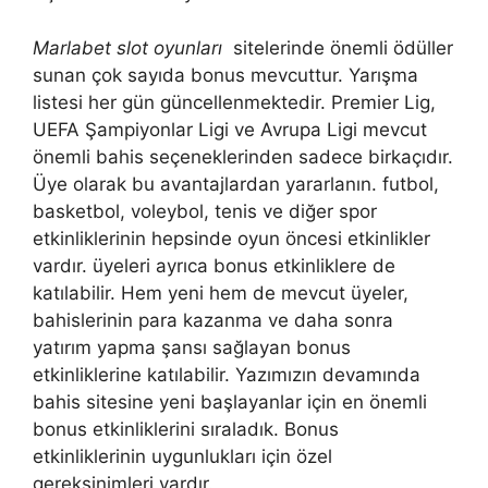
Marlabet slot oyunları
sitelerinde önemli ödüller
sunan çok sayıda bonus mevcuttur. Yarışma
listesi her gün güncellenmektedir. Premier Lig,
UEFA Şampiyonlar Ligi ve Avrupa Ligi mevcut
önemli bahis seçeneklerinden sadece birkaçıdır.
Üye olarak bu avantajlardan yararlanın. futbol,
basketbol, voleybol, tenis ve diğer spor
etkinliklerinin hepsinde oyun öncesi etkinlikler
vardır. üyeleri ayrıca bonus etkinliklere de
katılabilir. Hem yeni hem de mevcut üyeler,
bahislerinin para kazanma ve daha sonra
yatırım yapma şansı sağlayan bonus
etkinliklerine katılabilir. Yazımızın devamında
bahis sitesine yeni başlayanlar için en önemli
bonus etkinliklerini sıraladık. Bonus
etkinliklerinin uygunlukları için özel
gereksinimleri vardır.