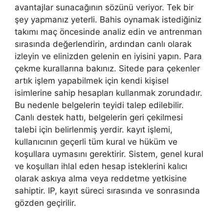
avantajlar sunacağının sözünü veriyor. Tek bir
şey yapmanız yeterli. Bahis oynamak istediğiniz
takımı maç öncesinde analiz edin ve antrenman
sırasında değerlendirin, ardından canlı olarak
izleyin ve elinizden gelenin en iyisini yapın. Para
çekme kurallarına bakınız. Sitede para çekenler
artık işlem yapabilmek için kendi kişisel
isimlerine sahip hesapları kullanmak zorundadır.
Bu nedenle belgelerin teyidi talep edilebilir.
Canlı destek hattı, belgelerin geri çekilmesi
talebi için belirlenmiş yerdir. kayıt işlemi,
kullanıcının geçerli tüm kural ve hüküm ve
koşullara uymasını gerektirir. Sistem, genel kural
ve koşulları ihlal eden hesap isteklerini kalıcı
olarak askıya alma veya reddetme yetkisine
sahiptir. IP, kayıt süreci sırasında ve sonrasında
gözden geçirilir.