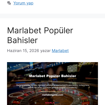
Yorum yap
Marlabet Popüler
Bahisler
Haziran 15, 2026
yazar
Marlabet