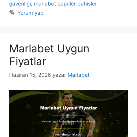
güvenliği
,
marlabet popüler bahisler
Yorum yap
Marlabet Uygun
Fiyatlar
Haziran 15, 2026
yazar
Marlabet