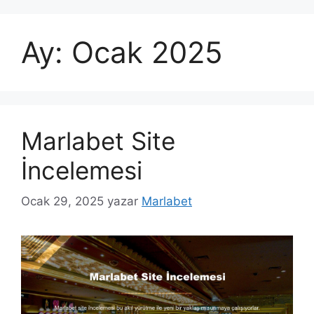
Ay:
Ocak 2025
Marlabet Site
İncelemesi
Ocak 29, 2025
yazar
Marlabet