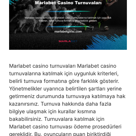
Marlabet casino turnuvaları Marlabet casino
turnuvalarına katılmak için uygunluk kriterleri,
belirli turnuva formatına göre farklılık gösterir.
Yönetmelikler uyarınca belirtilen şartları yerine
getirmeniz durumunda turnuvaya katılmaya hak
kazanırsınız. Turnuva hakkında daha fazla
bilgiye ulaşmak için kurallar kısmına
bakabilirsiniz. Turnuvalara katılmak için
Marlabet casino turnuvası ödeme prosedürleri
gereklidir. Bu, oyuncuların puan biriktirdiği