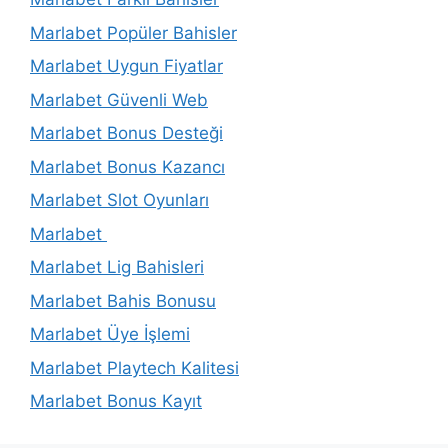
Marlabet Popüler Bahisler
Marlabet Uygun Fiyatlar
Marlabet Güvenli Web
Marlabet Bonus Desteği
Marlabet Bonus Kazancı
Marlabet Slot Oyunları
Marlabet
Marlabet Lig Bahisleri
Marlabet Bahis Bonusu
Marlabet Üye İşlemi
Marlabet Playtech Kalitesi
Marlabet Bonus Kayıt