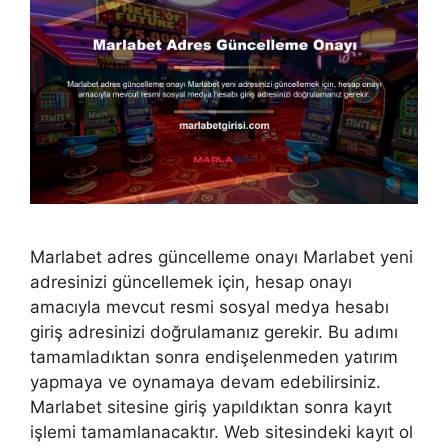
Marlabet adres güncelleme onayı Marlabet yeni
adresinizi güncellemek için, hesap onayı
amacıyla mevcut resmi sosyal medya hesabı
giriş adresinizi doğrulamanız gerekir. Bu adımı
tamamladıktan sonra endişelenmeden yatırım
yapmaya ve oynamaya devam edebilirsiniz.
Marlabet sitesine giriş yapıldıktan sonra kayıt
işlemi tamamlanacaktır. Web sitesindeki kayıt ol