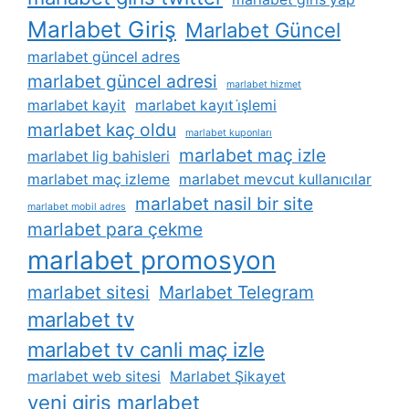
Marlabet Giriş
Marlabet Güncel
marlabet güncel adres
marlabet güncel adresi
marlabet hizmet
marlabet kayit
marlabet kayıt i̇şlemi
marlabet kaç oldu
marlabet kuponları
marlabet maç izle
marlabet lig bahisleri
marlabet maç izleme
marlabet mevcut kullanıcılar
marlabet nasil bir site
marlabet mobil adres
marlabet para çekme
marlabet promosyon
marlabet sitesi
Marlabet Telegram
marlabet tv
marlabet tv canli maç izle
marlabet web sitesi
Marlabet Şikayet
yeni giris marlabet