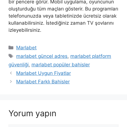
bir pencere görür. Mobil uygulama, oyuncunun
oluşturduğu tüm maçları gösterir. Bu programları
telefonunuzda veya tabletinizde ücretsiz olarak
kullanabilirsiniz. İstediğiniz zaman TV şovlarını
izleyebilirsiniz.
Kategoriler
Marlabet
Etiketler
marlabet güncel adres
,
marlabet platform
güvenliği
,
marlabet popüler bahisler
Marlabet Uygun Fiyatlar
Marlabet Farklı Bahisler
Yorum yapın