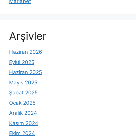
Marlabet
Arşivler
Haziran 2026
Eylül 2025
Haziran 2025
Mayıs 2025
Şubat 2025
Ocak 2025
Aralık 2024
Kasım 2024
Ekim 2024