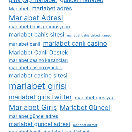
marlabet adres
Marlabet
Marlabet Adresi
marlabet bahis promosyonu
marlabet bahis sitesi
marlabet bahis şirketi hizmet
marlabet canlı casino
marlabet canli
Marlabet Canlı Destek
marlabet casino kazançları
marlabet casino oyunları
marlabet casino sitesi
marlabet girisi
marlabet giris twitter
marlabet giris yap
Marlabet Giriş
Marlabet Güncel
marlabet güncel adres
marlabet güncel adresi
marlabet hizmet
marlabet kayit
marlabet kayıt i̇şlemi