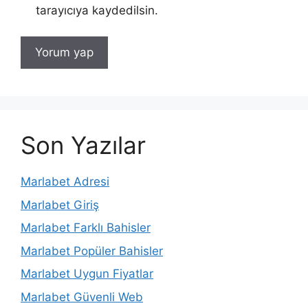
tarayıcıya kaydedilsin.
Son Yazılar
Marlabet Adresi
Marlabet Giriş
Marlabet Farklı Bahisler
Marlabet Popüler Bahisler
Marlabet Uygun Fiyatlar
Marlabet Güvenli Web