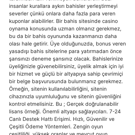
insanlar kurallara aykırı bahisler yerleştirmeyi
severler çünkü onlara daha fazla para veren
kuponlar alabilirler. Bir bahis sitesinde casino
oynama konusunda uzman olmanız gerekmez,
bu da bir bahis oyununda kazanmanızı daha
olası hale getirir. Üye olduğunuzda, bonus veren
yasadışı bahis sitelerine para yatırmadan önce
şansınızı deneme şansınız olacak. Bahislerinize
üyeliğinizle güvenebilirsiniz, üyelik almak için iyi
bir hizmet ve güçlü bir altyapıya sahip çevrimiçi
bir belge başvurusunda bulunmanız gerekmez.
Örneğin, sitenin kullanılabilirliğini, sitenin
cihazınızla uyumluluğunu ve sitenin güvenliğini
kontrol etmelisiniz. Bu ; Gerçek doğrulanabilir
lisans örneği. Önemli altyapı sağlayıcıları. 7-24
Canlı Destek Hattı Erişimi. Hızlı, Güvenilir ve
Çeşitli Ödeme Yöntemleri. Zengin oyun
çeşitliliği, yüksek oranlar ve mevcut oyun