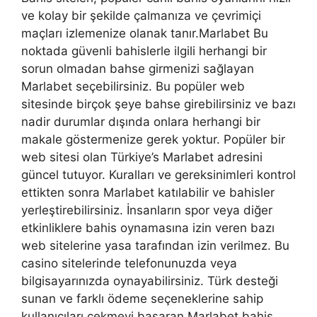
ve kolay bir şekilde çalmanıza ve çevrimiçi
maçları izlemenize olanak tanır.Marlabet Bu
noktada güvenli bahislerle ilgili herhangi bir
sorun olmadan bahse girmenizi sağlayan
Marlabet seçebilirsiniz. Bu popüler web
sitesinde birçok şeye bahse girebilirsiniz ve bazı
nadir durumlar dışında onlara herhangi bir
makale göstermenize gerek yoktur. Popüler bir
web sitesi olan Türkiye’s Marlabet adresini
güncel tutuyor. Kuralları ve gereksinimleri kontrol
ettikten sonra Marlabet katılabilir ve bahisler
yerleştirebilirsiniz. İnsanların spor veya diğer
etkinliklere bahis oynamasına izin veren bazı
web sitelerine yasa tarafından izin verilmez. Bu
casino sitelerinde telefonunuzda veya
bilgisayarınızda oynayabilirsiniz. Türk desteği
sunan ve farklı ödeme seçeneklerine sahip
kullanıcıları çekmeyi başaran Marlabet bahis