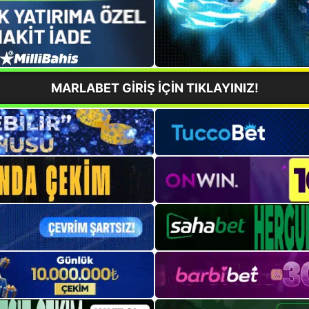
MARLABET GİRİŞ İÇİN TIKLAYINIZ!