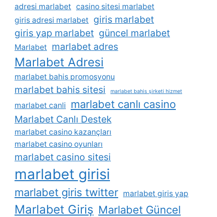
adresi marlabet
casino sitesi marlabet
giris marlabet
giris adresi marlabet
giris yap marlabet
güncel marlabet
marlabet adres
Marlabet
Marlabet Adresi
marlabet bahis promosyonu
marlabet bahis sitesi
marlabet bahis şirketi hizmet
marlabet canlı casino
marlabet canli
Marlabet Canlı Destek
marlabet casino kazançları
marlabet casino oyunları
marlabet casino sitesi
marlabet girisi
marlabet giris twitter
marlabet giris yap
Marlabet Giriş
Marlabet Güncel