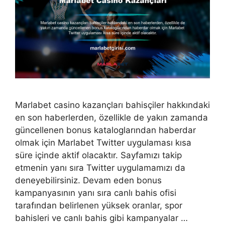
Marlabet casino kazançları bahisçiler hakkındaki
en son haberlerden, özellikle de yakın zamanda
güncellenen bonus kataloglarından haberdar
olmak için Marlabet Twitter uygulaması kısa
süre içinde aktif olacaktır. Sayfamızı takip
etmenin yanı sıra Twitter uygulamamızı da
deneyebilirsiniz. Devam eden bonus
kampanyasının yanı sıra canlı bahis ofisi
tarafından belirlenen yüksek oranlar, spor
bahisleri ve canlı bahis gibi kampanyalar …