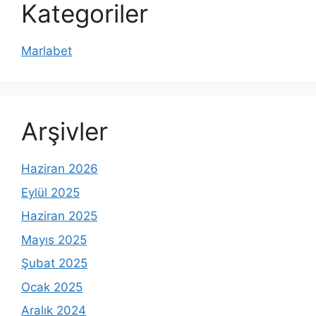
Kategoriler
Marlabet
Arşivler
Haziran 2026
Eylül 2025
Haziran 2025
Mayıs 2025
Şubat 2025
Ocak 2025
Aralık 2024