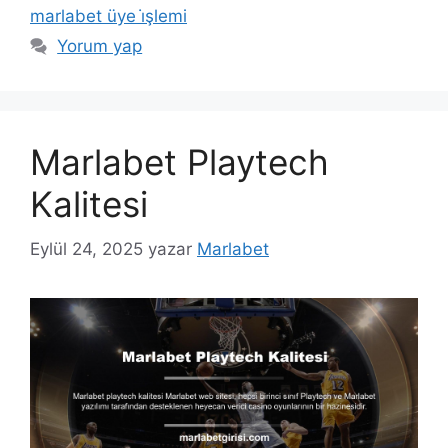
marlabet üye i̇şlemi
Yorum yap
Marlabet Playtech
Kalitesi
Eylül 24, 2025
yazar
Marlabet