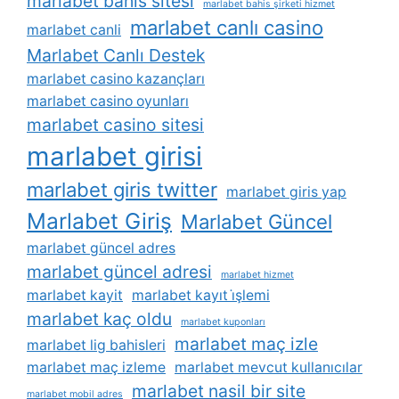
marlabet bahis sitesi
marlabet bahis şirketi hizmet
marlabet canlı casino
marlabet canli
Marlabet Canlı Destek
marlabet casino kazançları
marlabet casino oyunları
marlabet casino sitesi
marlabet girisi
marlabet giris twitter
marlabet giris yap
Marlabet Giriş
Marlabet Güncel
marlabet güncel adres
marlabet güncel adresi
marlabet hizmet
marlabet kayit
marlabet kayıt i̇şlemi
marlabet kaç oldu
marlabet kuponları
marlabet maç izle
marlabet lig bahisleri
marlabet maç izleme
marlabet mevcut kullanıcılar
marlabet nasil bir site
marlabet mobil adres