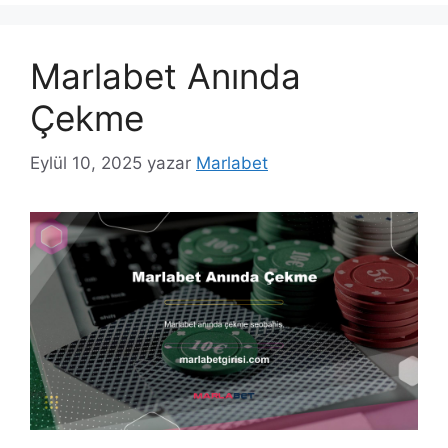
Marlabet Anında
Çekme
Eylül 10, 2025
yazar
Marlabet