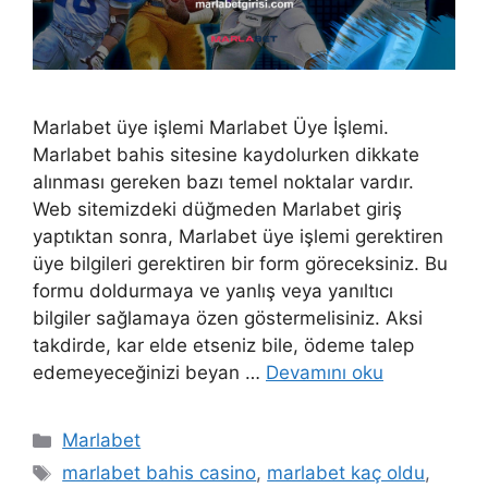
Marlabet üye işlemi Marlabet Üye İşlemi.
Marlabet bahis sitesine kaydolurken dikkate
alınması gereken bazı temel noktalar vardır.
Web sitemizdeki düğmeden Marlabet giriş
yaptıktan sonra, Marlabet üye işlemi gerektiren
üye bilgileri gerektiren bir form göreceksiniz. Bu
formu doldurmaya ve yanlış veya yanıltıcı
bilgiler sağlamaya özen göstermelisiniz. Aksi
takdirde, kar elde etseniz bile, ödeme talep
edemeyeceğinizi beyan …
Devamını oku
Kategoriler
Marlabet
Etiketler
marlabet bahis casino
,
marlabet kaç oldu
,