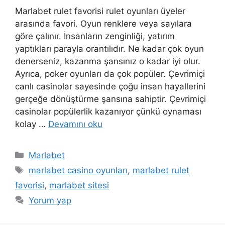
Marlabet rulet favorisi rulet oyunları üyeler
arasında favori. Oyun renklere veya sayılara
göre çalınır. İnsanların zenginliği, yatırım
yaptıkları parayla orantılıdır. Ne kadar çok oyun
denerseniz, kazanma şansınız o kadar iyi olur.
Ayrıca, poker oyunları da çok popüler. Çevrimiçi
canlı casinolar sayesinde çoğu insan hayallerini
gerçeğe dönüştürme şansına sahiptir. Çevrimiçi
casinolar popülerlik kazanıyor çünkü oynaması
kolay …
Devamını oku
Kategoriler
Marlabet
Etiketler
marlabet casino oyunları
,
marlabet rulet
favorisi
,
marlabet sitesi
Yorum yap