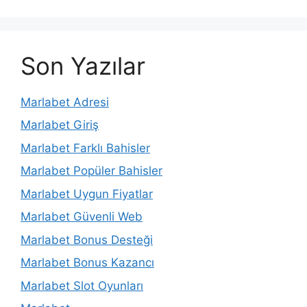
Son Yazılar
Marlabet Adresi
Marlabet Giriş
Marlabet Farklı Bahisler
Marlabet Popüler Bahisler
Marlabet Uygun Fiyatlar
Marlabet Güvenli Web
Marlabet Bonus Desteği
Marlabet Bonus Kazancı
Marlabet Slot Oyunları