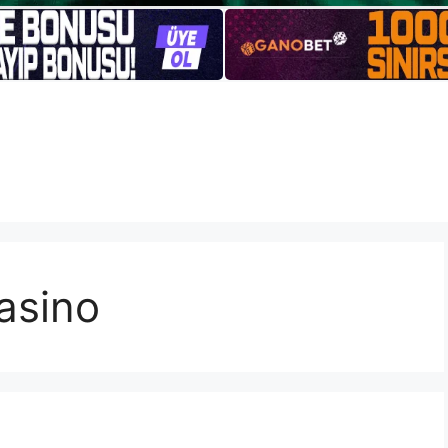
asino