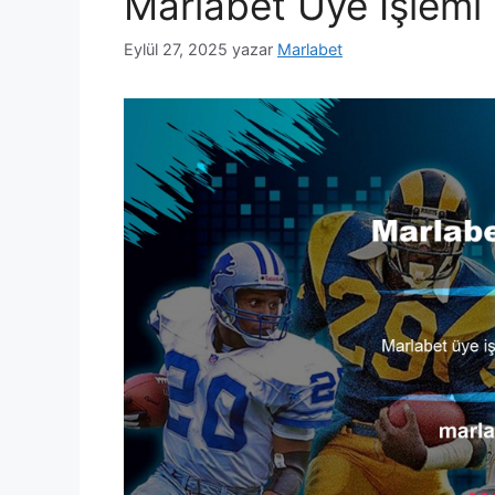
Marlabet Üye İşlemi
Eylül 27, 2025
yazar
Marlabet