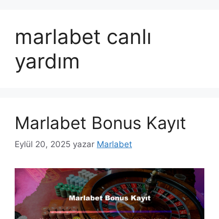
marlabet canlı
yardım
Marlabet Bonus Kayıt
Eylül 20, 2025
yazar
Marlabet