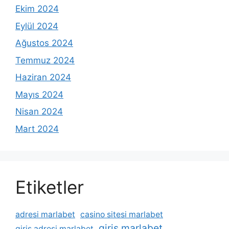
Ekim 2024
Eylül 2024
Ağustos 2024
Temmuz 2024
Haziran 2024
Mayıs 2024
Nisan 2024
Mart 2024
Etiketler
adresi marlabet
casino sitesi marlabet
giris marlabet
giris adresi marlabet