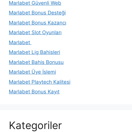
Marlabet Güvenli Web
Marlabet Bonus Desteği
Marlabet Bonus Kazancı
Marlabet Slot Oyunları
Marlabet
Marlabet Lig Bahisleri
Marlabet Bahis Bonusu
Marlabet Üye İşlemi
Marlabet Playtech Kalitesi
Marlabet Bonus Kayıt
Kategoriler