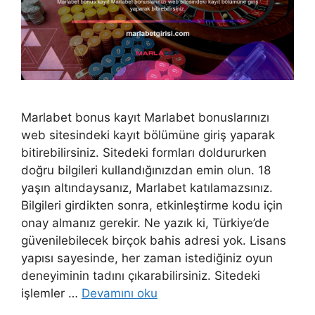
Marlabet bonus kayıt Marlabet bonuslarınızı
web sitesindeki kayıt bölümüne giriş yaparak
bitirebilirsiniz. Sitedeki formları doldururken
doğru bilgileri kullandığınızdan emin olun. 18
yaşın altındaysanız, Marlabet katılamazsınız.
Bilgileri girdikten sonra, etkinleştirme kodu için
onay almanız gerekir. Ne yazık ki, Türkiye’de
güvenilebilecek birçok bahis adresi yok. Lisans
yapısı sayesinde, her zaman istediğiniz oyun
deneyiminin tadını çıkarabilirsiniz. Sitedeki
işlemler …
Devamını oku