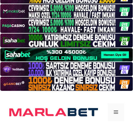
İçeriğe
atla
Menü