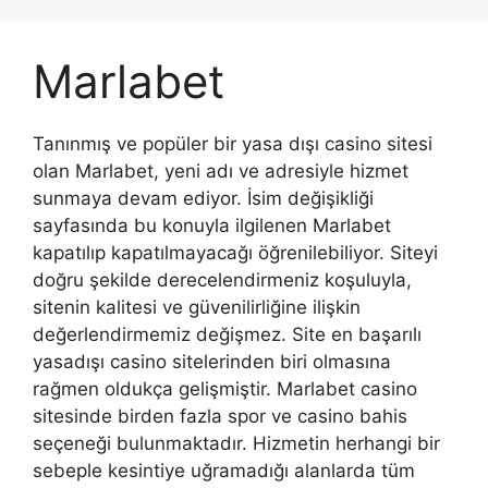
Marlabet
Tanınmış ve popüler bir yasa dışı casino sitesi
olan Marlabet, yeni adı ve adresiyle hizmet
sunmaya devam ediyor. İsim değişikliği
sayfasında bu konuyla ilgilenen Marlabet
kapatılıp kapatılmayacağı öğrenilebiliyor. Siteyi
doğru şekilde derecelendirmeniz koşuluyla,
sitenin kalitesi ve güvenilirliğine ilişkin
değerlendirmemiz değişmez. Site en başarılı
yasadışı casino sitelerinden biri olmasına
rağmen oldukça gelişmiştir. Marlabet casino
sitesinde birden fazla spor ve casino bahis
seçeneği bulunmaktadır. Hizmetin herhangi bir
sebeple kesintiye uğramadığı alanlarda tüm