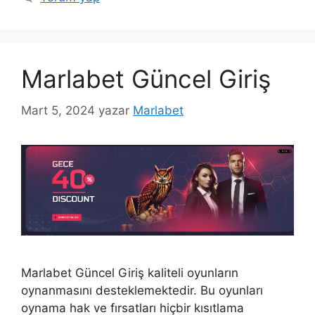
Marlabet Güncel Giriş
Mart 5, 2024
yazar
Marlabet
Marlabet Güncel Giriş kaliteli oyunların
oynanmasını desteklemektedir. Bu oyunları
oynama hak ve fırsatları hiçbir kısıtlama