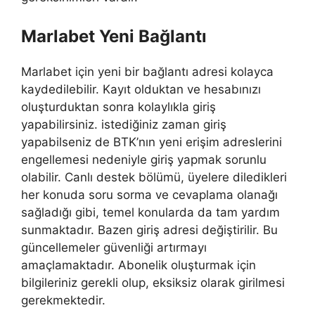
Marlabet Yeni Bağlantı
Marlabet için yeni bir bağlantı adresi kolayca
kaydedilebilir. Kayıt olduktan ve hesabınızı
oluşturduktan sonra kolaylıkla giriş
yapabilirsiniz. istediğiniz zaman giriş
yapabilseniz de BTK’nın yeni erişim adreslerini
engellemesi nedeniyle giriş yapmak sorunlu
olabilir. Canlı destek bölümü, üyelere diledikleri
her konuda soru sorma ve cevaplama olanağı
sağladığı gibi, temel konularda da tam yardım
sunmaktadır. Bazen giriş adresi değiştirilir. Bu
güncellemeler güvenliği artırmayı
amaçlamaktadır. Abonelik oluşturmak için
bilgileriniz gerekli olup, eksiksiz olarak girilmesi
gerekmektedir.