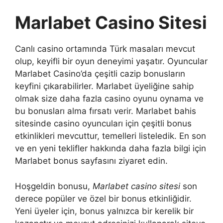
Marlabet Casino Sitesi
Canlı casino ortamında Türk masaları mevcut
olup, keyifli bir oyun deneyimi yaşatır. Oyuncular
Marlabet Casino’da çeşitli cazip bonusların
keyfini çıkarabilirler. Marlabet üyeliğine sahip
olmak size daha fazla casino oyunu oynama ve
bu bonusları alma fırsatı verir. Marlabet bahis
sitesinde casino oyuncuları için çeşitli bonus
etkinlikleri mevcuttur, temelleri listeledik. En son
ve en yeni teklifler hakkında daha fazla bilgi için
Marlabet bonus sayfasını ziyaret edin.
Hoşgeldin bonusu,
Marlabet casino sitesi
son
derece popüler ve özel bir bonus etkinliğidir.
Yeni üyeler için, bonus yalnızca bir kerelik bir