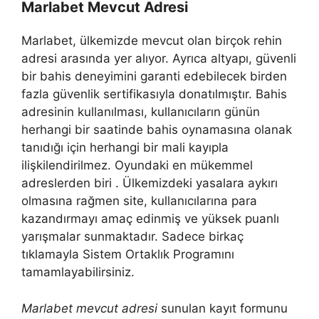
Marlabet Mevcut Adresi
Marlabet, ülkemizde mevcut olan birçok rehin
adresi arasında yer alıyor. Ayrıca altyapı, güvenli
bir bahis deneyimini garanti edebilecek birden
fazla güvenlik sertifikasıyla donatılmıştır. Bahis
adresinin kullanılması, kullanıcıların günün
herhangi bir saatinde bahis oynamasına olanak
tanıdığı için herhangi bir mali kayıpla
ilişkilendirilmez. Oyundaki en mükemmel
adreslerden biri . Ülkemizdeki yasalara aykırı
olmasına rağmen site, kullanıcılarına para
kazandırmayı amaç edinmiş ve yüksek puanlı
yarışmalar sunmaktadır. Sadece birkaç
tıklamayla Sistem Ortaklık Programını
tamamlayabilirsiniz.
Marlabet mevcut adresi
sunulan kayıt formunu