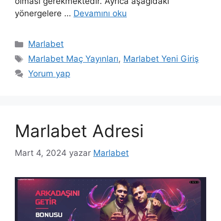
olması gerekmektedir. Ayrıca aşağıdaki
yönergelere …
Devamını oku
Kategoriler
Marlabet
Etiketler
Marlabet Maç Yayınları
,
Marlabet Yeni Giriş
Yorum yap
Marlabet Adresi
Mart 4, 2024
yazar
Marlabet