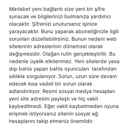
Marlabet yeni bağlantı
size yeni bir şifre
sunacak ve bilgilerinizi bulmanıza yardımcı
olacaktır. Şifrenizi unutursanız işinize
yarayacaktır. Bunu yaparak aboneliğinizle ilgili
sorunları düzeltebilirsiniz. Bunun nedeni web
sitelerinin adreslerinin dönemsel olarak
değişmesidir. Olağan rutin gerçekleştirilir. Bu
nedenle üyelik etkilenmez. Yeni sitelerde yasa
dışı bahis yapan bahis oyuncuları tarafından
sıklıkla sorgulanıyor. Sorun, uzun süre devam
edecek kısa vadeli bir sorun olarak
adlandırılıyor. Resmi sosyal medya hesapları
yeni site adresini paylaştı ve hiç vakit
kaybedilmedi. Eğer vakit kaybetmeden oyuna
erişmek istiyorsanız sitenin sosyal ağ
hesaplarını takip etmeniz önemlidir.