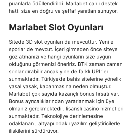
puanlarla ödüllendirildi. Marlabet canlı destek
hattı size en doğru ve şeffaf yanıtları sunuyor.
Marlabet Slot Oyunları
Sitede 3D slot oyunları da mevcuttur. Yeni e
sporlar de mevcut. İçeri girmeden önce siteye
göz atmanızı ve hangi oyunların size uygun
olduğunu görmenizi öneririz. BTK zaman zaman
sonlandırabilir ancak yine de farklı URL’ler
sunmaktadır. Türkiye’de bahis sitelerine yönelik
yasal yasak, kapanmasına neden olmuştur.
Marlabet çok sayıda kazançlı bonus fırsatı var.
Bonus ayrıcalıklarından yararlanmak için üye
olmanız gerekmektedir. lisanslı casino hizmetleri
sunmaktadır. Teknolojiye derinlemesine
odaklanan , altyapı odaklı yazılım geliştiricilerle
ilişkilerini sürdürüyor.