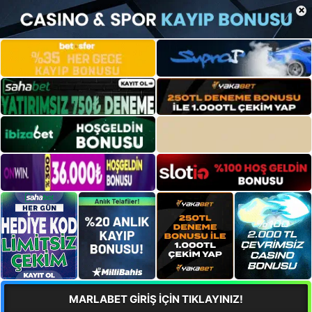
×
MARLABET GİRİŞ İÇİN TIKLAYINIZ!