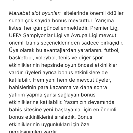
Marlabet slot oyunları
sitelerinde önemli ödüller
sunan çok sayıda bonus mevcuttur. Yarışma
listesi her gün güncellenmektedir. Premier Lig,
UEFA Şampiyonlar Ligi ve Avrupa Ligi mevcut
önemli bahis seçeneklerinden sadece birkaçıdır.
Üye olarak bu avantajlardan yararlanın. futbol,
basketbol, voleybol, tenis ve diğer spor
etkinliklerinin hepsinde oyun öncesi etkinlikler
vardır. üyeleri ayrıca bonus etkinliklere de
katılabilir. Hem yeni hem de mevcut üyeler,
bahislerinin para kazanma ve daha sonra
yatırım yapma şansı sağlayan bonus
etkinliklerine katılabilir. Yazımızın devamında
bahis sitesine yeni başlayanlar için en önemli
bonus etkinliklerini sıraladık. Bonus
etkinliklerinin uygunlukları için özel
gereksinimleri vardır.