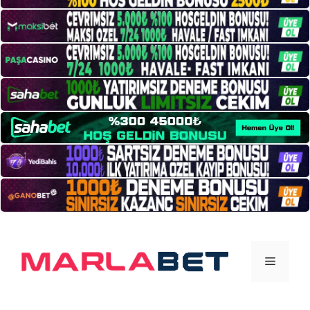
İçeriğe
atla
Menü