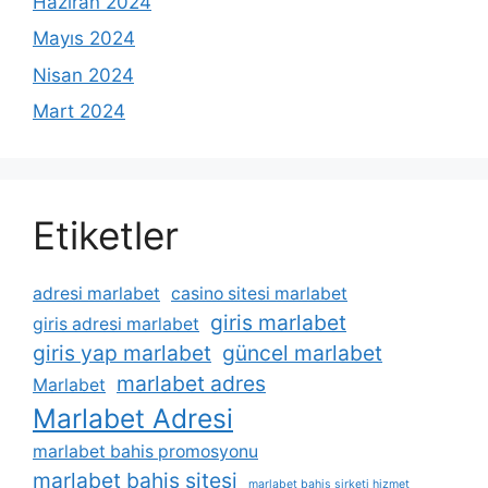
Haziran 2024
Mayıs 2024
Nisan 2024
Mart 2024
Etiketler
adresi marlabet
casino sitesi marlabet
giris marlabet
giris adresi marlabet
giris yap marlabet
güncel marlabet
marlabet adres
Marlabet
Marlabet Adresi
marlabet bahis promosyonu
marlabet bahis sitesi
marlabet bahis şirketi hizmet