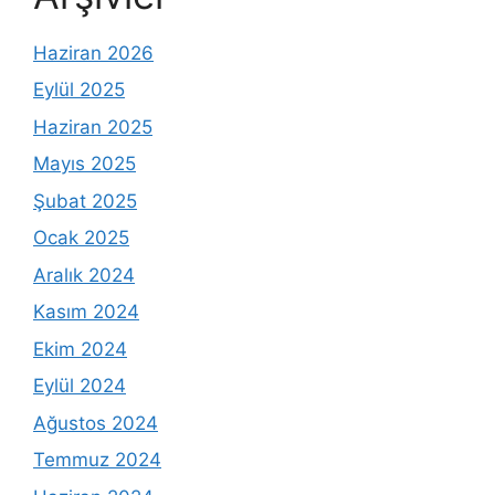
Haziran 2026
Eylül 2025
Haziran 2025
Mayıs 2025
Şubat 2025
Ocak 2025
Aralık 2024
Kasım 2024
Ekim 2024
Eylül 2024
Ağustos 2024
Temmuz 2024