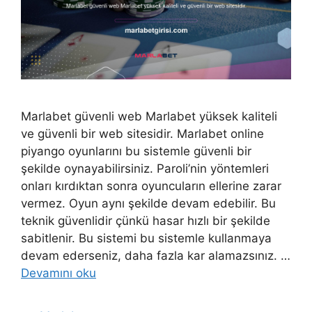
Marlabet güvenli web Marlabet yüksek kaliteli
ve güvenli bir web sitesidir. Marlabet online
piyango oyunlarını bu sistemle güvenli bir
şekilde oynayabilirsiniz. Paroli’nin yöntemleri
onları kırdıktan sonra oyuncuların ellerine zarar
vermez. Oyun aynı şekilde devam edebilir. Bu
teknik güvenlidir çünkü hasar hızlı bir şekilde
sabitlenir. Bu sistemi bu sistemle kullanmaya
devam ederseniz, daha fazla kar alamazsınız. …
Devamını oku