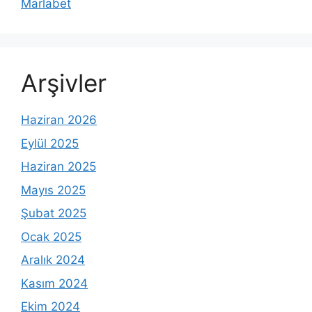
Marlabet
Arşivler
Haziran 2026
Eylül 2025
Haziran 2025
Mayıs 2025
Şubat 2025
Ocak 2025
Aralık 2024
Kasım 2024
Ekim 2024