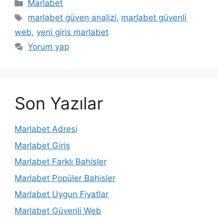
Kategoriler
Marlabet
Etiketler
marlabet güven analizi
,
marlabet güvenli
web
,
yeni giris marlabet
Yorum yap
Son Yazılar
Marlabet Adresi
Marlabet Giriş
Marlabet Farklı Bahisler
Marlabet Popüler Bahisler
Marlabet Uygun Fiyatlar
Marlabet Güvenli Web