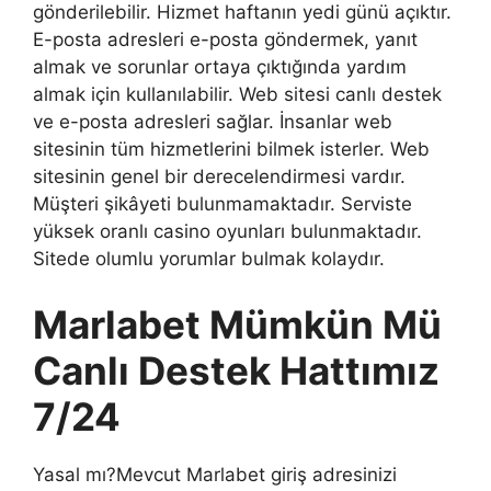
gönderilebilir. Hizmet haftanın yedi günü açıktır.
E-posta adresleri e-posta göndermek, yanıt
almak ve sorunlar ortaya çıktığında yardım
almak için kullanılabilir. Web sitesi canlı destek
ve e-posta adresleri sağlar. İnsanlar web
sitesinin tüm hizmetlerini bilmek isterler. Web
sitesinin genel bir derecelendirmesi vardır.
Müşteri şikâyeti bulunmamaktadır. Serviste
yüksek oranlı casino oyunları bulunmaktadır.
Sitede olumlu yorumlar bulmak kolaydır.
Marlabet Mümkün Mü
Canlı Destek Hattımız
7/24
Yasal mı?Mevcut Marlabet giriş adresinizi