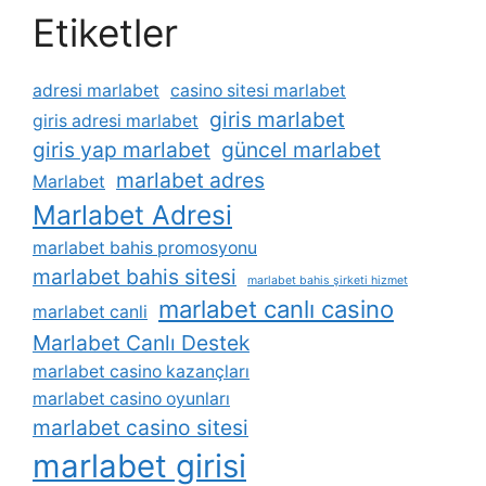
Etiketler
adresi marlabet
casino sitesi marlabet
giris marlabet
giris adresi marlabet
giris yap marlabet
güncel marlabet
marlabet adres
Marlabet
Marlabet Adresi
marlabet bahis promosyonu
marlabet bahis sitesi
marlabet bahis şirketi hizmet
marlabet canlı casino
marlabet canli
Marlabet Canlı Destek
marlabet casino kazançları
marlabet casino oyunları
marlabet casino sitesi
marlabet girisi