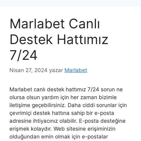
Marlabet Canlı
Destek Hattımız
7/24
Nisan 27, 2024
yazar
Marlabet
Marlabet canlı destek hattımız 7/24 sorun ne
olursa olsun yardım için her zaman bizimle
iletişime geçebilirsiniz. Daha ciddi sorunlar için
çevrimiçi destek hattına sahip bir e-posta
adresine ihtiyacınız olabilir. E-posta desteğine
erişmek kolaydır. Web sitesine erişiminizin
olduğundan emin olmak için e-postalar