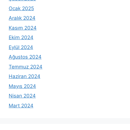
Ocak 2025
Aralık 2024
Kasım 2024
Ekim 2024
Eylül 2024
Ağustos 2024
Temmuz 2024
Haziran 2024
Mayıs 2024
Nisan 2024
Mart 2024