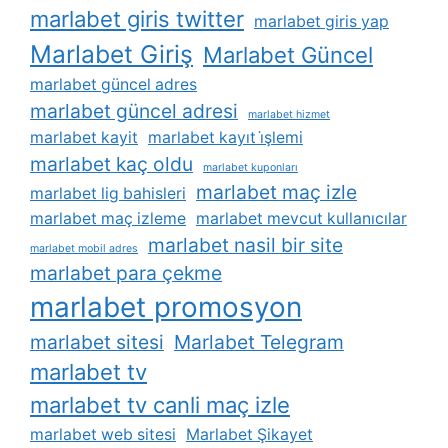
marlabet giris twitter
marlabet giris yap
Marlabet Giriş
Marlabet Güncel
marlabet güncel adres
marlabet güncel adresi
marlabet hizmet
marlabet kayit
marlabet kayıt i̇şlemi
marlabet kaç oldu
marlabet kuponları
marlabet maç izle
marlabet lig bahisleri
marlabet maç izleme
marlabet mevcut kullanıcılar
marlabet nasil bir site
marlabet mobil adres
marlabet para çekme
marlabet promosyon
marlabet sitesi
Marlabet Telegram
marlabet tv
marlabet tv canli maç izle
marlabet web sitesi
Marlabet Şikayet