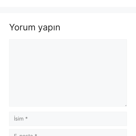
Yorum yapın
Yorum
İsim
E-