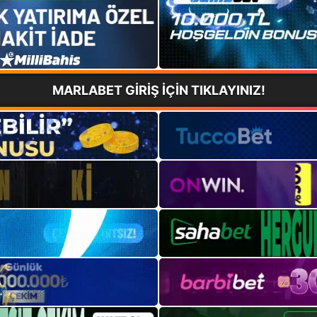
MARLABET GİRİŞ İÇİN TIKLAYINIZ!