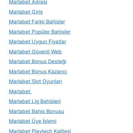
Marlabet Adresi
Marlabet Giriş
Marlabet Farklı Bahisler
Marlabet Popüler Bahisler
Marlabet Uygun Fiyatlar
Marlabet Güvenli Web
Marlabet Bonus Desteği
Marlabet Bonus Kazancı
Marlabet Slot Oyunları
Marlabet
Marlabet Lig Bahisleri
Marlabet Bahis Bonusu
Marlabet Üye İşlemi
Marlabet Playtech Kalitesi