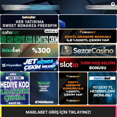
×
MARLABET GİRİŞ İÇİN TIKLAYINIZ!