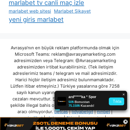
marlabet tv canli maç izle
marlabet web sitesi
Marlabet Şikayet
yeni giris marlabet
Avrasya'nın en büyük reklam platformunda olmak için
Microsoft Teams:
reklam@avrasyamarketing.com
adresimizden veya Telegram: @Avrasyamarketing
adresimizden irtibat kurabilirsiniz. (Tek iletişim
adreslerimiz teams / telegram ve mail adresimizdir.
Harici hiçbir iletişim adresimiz bulunmamaktadır.
Lütfen itibar etmeyiniz.) Türkiye yasalarına göre 7258
sayılı kanun uyarınca yasa dışı bahis oynamanın
cezaları mevcuttur. Şu an bulunduğunuz site hiç bir
şekilde illegal bahis oyunları oynatmıyor ve oynamaya
aracı olmuyordur.
betcas
|
lidyabetgit
|
ninbet
|
misalibet
|
slotcum
|
1king
|
zergcasino
|
×
casinoramada
"