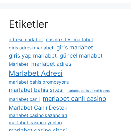
Etiketler
adresi marlabet
casino sitesi marlabet
giris marlabet
giris adresi marlabet
giris yap marlabet
güncel marlabet
marlabet adres
Marlabet
Marlabet Adresi
marlabet bahis promosyonu
marlabet bahis sitesi
marlabet bahis şirketi hizmet
marlabet canlı casino
marlabet canli
Marlabet Canlı Destek
marlabet casino kazançları
marlabet casino oyunları
marlabet casino sitesi