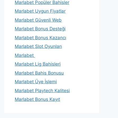
Marlabet Popüler Bahisler
Marlabet Uygun Fiyatlar
Marlabet Güvenli Web
Marlabet Bonus Desteği
Marlabet Bonus Kazancı
Marlabet Slot Oyunları
Marlabet
Marlabet Lig Bahisleri
Marlabet Bahis Bonusu
Marlabet Üye İşlemi
Marlabet Playtech Kalitesi
Marlabet Bonus Kayıt