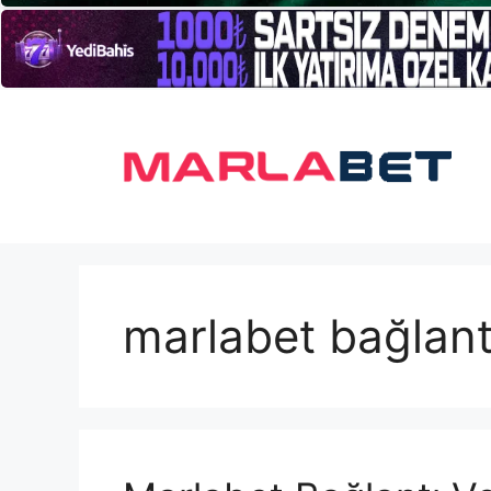
İçeriğe
atla
marlabet bağlant