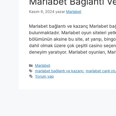
Marlabet Bağlantı V
Kasım 6, 2024
yazar
Marlabet
Marlabet bağlantı ve kazanç Marlabet bağl
bulunmaktadır. Marlabet oyun siteleri yetkil
bölümünün aksine bu site, at yarışı, bingo,
dahil olmak üzere çok çeşitli casino seçene
deneyim yaratıyor. Marlabet oyunları, Mar
Kategoriler
Marlabet
Etiketler
marlabet bağlantı ve kazanç
,
marlabet canlı o
Yorum yap