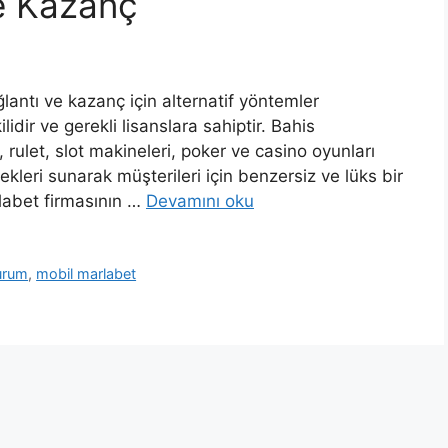
e Kazanç
antı ve kazanç için alternatif yöntemler
idir ve gerekli lisanslara sahiptir. Bahis
 rulet, slot makineleri, poker ve casino oyunları
kleri sunarak müşterileri için benzersiz ve lüks bir
labet firmasının …
Devamını oku
turum
,
mobil marlabet