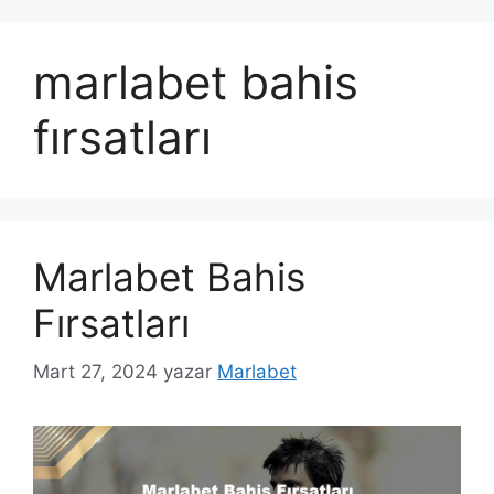
marlabet bahis
fırsatları
Marlabet Bahis
Fırsatları
Mart 27, 2024
yazar
Marlabet