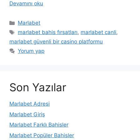
Devamını oku
Kategoriler
Marlabet
Etiketler
marlabet bahis fırsatları
,
marlabet canli
,
marlabet güvenli bir casino platformu
Yorum yap
Son Yazılar
Marlabet Adresi
Marlabet Giriş
Marlabet Farklı Bahisler
Marlabet Popüler Bahisler