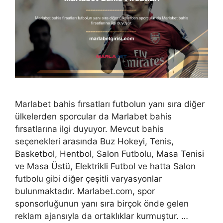
Marlabet bahis fırsatları futbolun yanı sıra diğer
ülkelerden sporcular da Marlabet bahis
fırsatlarına ilgi duyuyor. Mevcut bahis
seçenekleri arasında Buz Hokeyi, Tenis,
Basketbol, ​​Hentbol, ​​Salon Futbolu, Masa Tenisi
ve Masa Üstü, Elektrikli Futbol ve hatta Salon
futbolu gibi diğer çeşitli varyasyonlar
bulunmaktadır. Marlabet.com, spor
sponsorluğunun yanı sıra birçok önde gelen
reklam ajansıyla da ortaklıklar kurmuştur. …