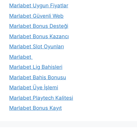
Marlabet Uygun Fiyatlar
Marlabet Güvenli Web
Marlabet Bonus Desteği
Marlabet Bonus Kazancı
Marlabet Slot Oyunları
Marlabet
Marlabet Lig Bahisleri
Marlabet Bahis Bonusu
Marlabet Üye İşlemi
Marlabet Playtech Kalitesi
Marlabet Bonus Kayıt