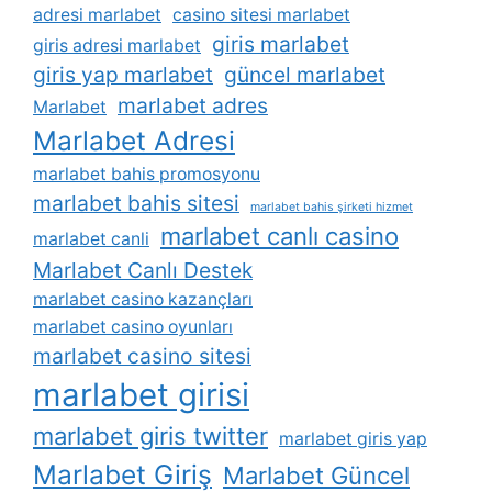
adresi marlabet
casino sitesi marlabet
giris marlabet
giris adresi marlabet
giris yap marlabet
güncel marlabet
marlabet adres
Marlabet
Marlabet Adresi
marlabet bahis promosyonu
marlabet bahis sitesi
marlabet bahis şirketi hizmet
marlabet canlı casino
marlabet canli
Marlabet Canlı Destek
marlabet casino kazançları
marlabet casino oyunları
marlabet casino sitesi
marlabet girisi
marlabet giris twitter
marlabet giris yap
Marlabet Giriş
Marlabet Güncel