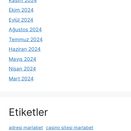
Kasım 2024
Ekim 2024
Eylül 2024
Ağustos 2024
Temmuz 2024
Haziran 2024
Mayıs 2024
Nisan 2024
Mart 2024
Etiketler
adresi marlabet
casino sitesi marlabet