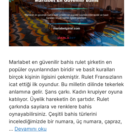
Marlabet en güvenilir bahis rulet şirketin en
popüler oyunlarından biridir ve basit kuralları
birçok kişinin ilgisini çekmiştir. Rulet Fransızların
icat ettiği ilk oyundur. Bu milletin dilinde tekerlek
anlamına gelir. Şans çarkı. Kadın krupiyer oyuna
katılıyor. Üyelik hareketin ön şartıdır. Rulet
çarkında sayılara ve renklere bahis
oynayabilirsiniz. Çeşitli bahis türlerini
incelediğimizde bir numara, üç numara, çapraz,
…
Devamını oku