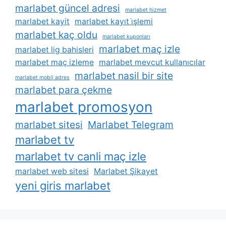
marlabet güncel adresi
marlabet hizmet
marlabet kayit
marlabet kayıt i̇şlemi
marlabet kaç oldu
marlabet kuponları
marlabet maç izle
marlabet lig bahisleri
marlabet maç izleme
marlabet mevcut kullanıcılar
marlabet nasil bir site
marlabet mobil adres
marlabet para çekme
marlabet promosyon
marlabet sitesi
Marlabet Telegram
marlabet tv
marlabet tv canli maç izle
marlabet web sitesi
Marlabet Şikayet
yeni giris marlabet