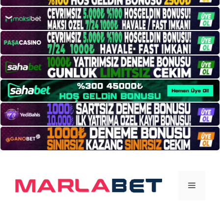
İçeriğe
atla
Menü