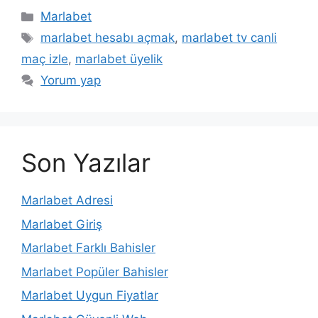
Kategoriler
Marlabet
Etiketler
marlabet hesabı açmak
,
marlabet tv canli
maç izle
,
marlabet üyelik
Yorum yap
Son Yazılar
Marlabet Adresi
Marlabet Giriş
Marlabet Farklı Bahisler
Marlabet Popüler Bahisler
Marlabet Uygun Fiyatlar