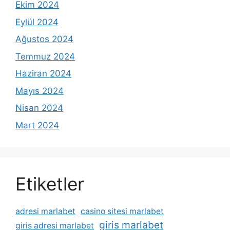
Ekim 2024
Eylül 2024
Ağustos 2024
Temmuz 2024
Haziran 2024
Mayıs 2024
Nisan 2024
Mart 2024
Etiketler
adresi marlabet
casino sitesi marlabet
giris marlabet
giris adresi marlabet