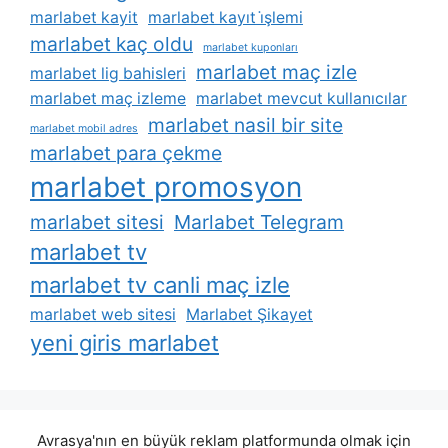
marlabet kayit
marlabet kayıt i̇şlemi
marlabet kaç oldu
marlabet kuponları
marlabet maç izle
marlabet lig bahisleri
marlabet maç izleme
marlabet mevcut kullanıcılar
marlabet nasil bir site
marlabet mobil adres
marlabet para çekme
marlabet promosyon
marlabet sitesi
Marlabet Telegram
marlabet tv
marlabet tv canli maç izle
marlabet web sitesi
Marlabet Şikayet
yeni giris marlabet
Avrasya'nın en büyük reklam platformunda olmak için