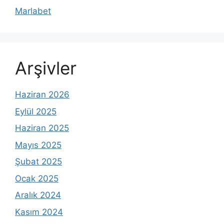
Marlabet
Arşivler
Haziran 2026
Eylül 2025
Haziran 2025
Mayıs 2025
Şubat 2025
Ocak 2025
Aralık 2024
Kasım 2024