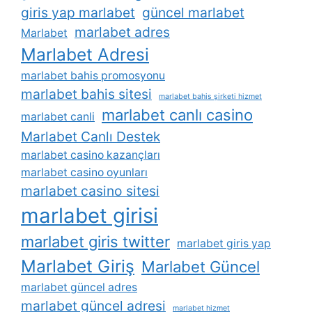
giris yap marlabet
güncel marlabet
marlabet adres
Marlabet
Marlabet Adresi
marlabet bahis promosyonu
marlabet bahis sitesi
marlabet bahis şirketi hizmet
marlabet canlı casino
marlabet canli
Marlabet Canlı Destek
marlabet casino kazançları
marlabet casino oyunları
marlabet casino sitesi
marlabet girisi
marlabet giris twitter
marlabet giris yap
Marlabet Giriş
Marlabet Güncel
marlabet güncel adres
marlabet güncel adresi
marlabet hizmet