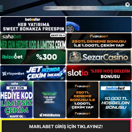
×
MARLABET GİRİŞ İÇİN TIKLAYINIZ!