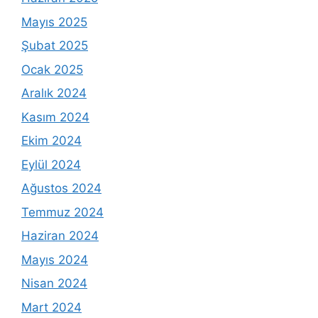
Mayıs 2025
Şubat 2025
Ocak 2025
Aralık 2024
Kasım 2024
Ekim 2024
Eylül 2024
Ağustos 2024
Temmuz 2024
Haziran 2024
Mayıs 2024
Nisan 2024
Mart 2024