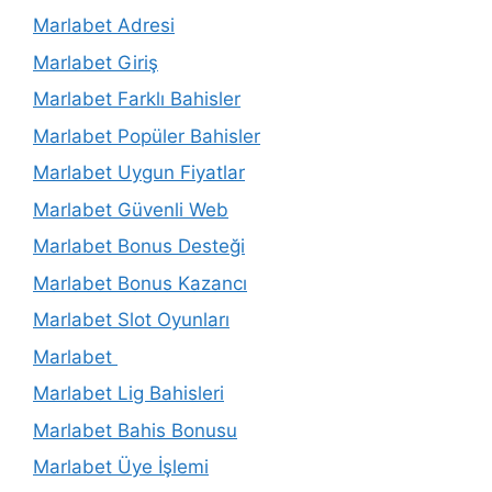
Marlabet Adresi
Marlabet Giriş
Marlabet Farklı Bahisler
Marlabet Popüler Bahisler
Marlabet Uygun Fiyatlar
Marlabet Güvenli Web
Marlabet Bonus Desteği
Marlabet Bonus Kazancı
Marlabet Slot Oyunları
Marlabet
Marlabet Lig Bahisleri
Marlabet Bahis Bonusu
Marlabet Üye İşlemi