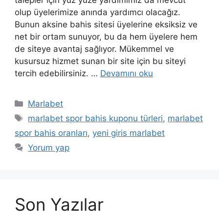
talepler için yüz yüze yardımımız da mevcut
olup üyelerimize anında yardımcı olacağız.
Bunun aksine bahis sitesi üyelerine eksiksiz ve
net bir ortam sunuyor, bu da hem üyelere hem
de siteye avantaj sağlıyor. Mükemmel ve
kusursuz hizmet sunan bir site için bu siteyi
tercih edebilirsiniz. …
Devamını oku
Kategoriler
Marlabet
Etiketler
marlabet spor bahis kuponu türleri
,
marlabet
spor bahis oranları
,
yeni giris marlabet
Yorum yap
Son Yazılar