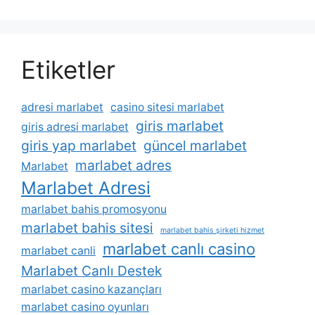
Etiketler
adresi marlabet
casino sitesi marlabet
giris marlabet
giris adresi marlabet
giris yap marlabet
güncel marlabet
marlabet adres
Marlabet
Marlabet Adresi
marlabet bahis promosyonu
marlabet bahis sitesi
marlabet bahis şirketi hizmet
marlabet canlı casino
marlabet canli
Marlabet Canlı Destek
marlabet casino kazançları
marlabet casino oyunları