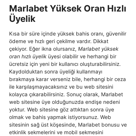
Marlabet Yüksek Oran Hızlı
Üyelik
Kısa bir süre içinde yüksek bahis oranı, güvenilir
ödeme ve hızlı geri çekilme vardır. Dikkat
çekiyor. Eğer ikna olursanız,
Marlabet yüksek
oran hızlı üyelik
üyesi olabilir ve herhangi bir
ücretsiz için yeni bir kullanıcı oluşturabilirsiniz.
Kaydolduktan sonra üyeliği kullanmayı
bırakmaya karar verseniz bile, herhangi bir ceza
ile karşılaşmayacaksınız ve bu web sitesini
kolayca çıkarabilirsiniz. Sonuç olarak, Marlabet
web sitesine üye olduğunuzda endişe nedeni
yoktur. Web sitesine göz attıktan sonra üye
olmak ve bahis yapmak istiyorsunuz. Web
sitesinin sağ üst köşesinde, Marlabet bonusu ve
etkinlik sekmelerini ve mobil sekmesini