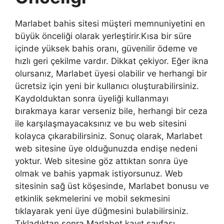
Marlabet bahis sitesi müşteri memnuniyetini en
büyük önceliği olarak yerleştirir.Kısa bir süre
içinde yüksek bahis oranı, güvenilir ödeme ve
hızlı geri çekilme vardır. Dikkat çekiyor. Eğer ikna
olursanız, Marlabet üyesi olabilir ve herhangi bir
ücretsiz için yeni bir kullanıcı oluşturabilirsiniz.
Kaydolduktan sonra üyeliği kullanmayı
bırakmaya karar verseniz bile, herhangi bir ceza
ile karşılaşmayacaksınız ve bu web sitesini
kolayca çıkarabilirsiniz. Sonuç olarak, Marlabet
web sitesine üye olduğunuzda endişe nedeni
yoktur. Web sitesine göz attıktan sonra üye
olmak ve bahis yapmak istiyorsunuz. Web
sitesinin sağ üst köşesinde, Marlabet bonusu ve
etkinlik sekmelerini ve mobil sekmesini
tıklayarak yeni üye düğmesini bulabilirsiniz.
Tıkladıktan sonra Marlabet kayıt sayfası