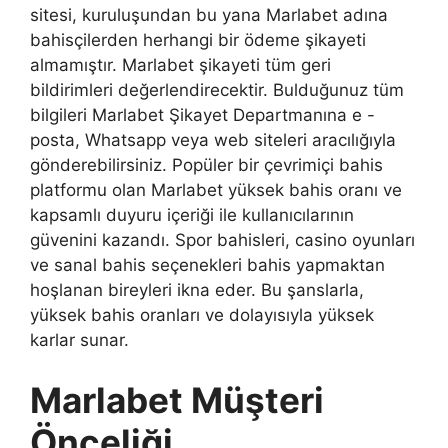
sitesi, kuruluşundan bu yana Marlabet adına
bahisçilerden herhangi bir ödeme şikayeti
almamıştır. Marlabet şikayeti tüm geri
bildirimleri değerlendirecektir. Bulduğunuz tüm
bilgileri Marlabet Şikayet Departmanına e -
posta, Whatsapp veya web siteleri aracılığıyla
gönderebilirsiniz. Popüler bir çevrimiçi bahis
platformu olan Marlabet yüksek bahis oranı ve
kapsamlı duyuru içeriği ile kullanıcılarının
güvenini kazandı. Spor bahisleri, casino oyunları
ve sanal bahis seçenekleri bahis yapmaktan
hoşlanan bireyleri ikna eder. Bu şanslarla,
yüksek bahis oranları ve dolayısıyla yüksek
karlar sunar.
Marlabet Müşteri
Önceliği