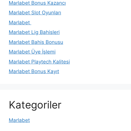
Marlabet Bonus Kazancı
Marlabet Slot Oyunları
Marlabet
Marlabet Lig Bahisleri
Marlabet Bahis Bonusu
Marlabet Üye İşlemi
Marlabet Playtech Kalitesi
Marlabet Bonus Kayıt
Kategoriler
Marlabet