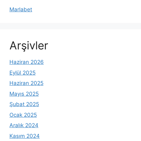
Marlabet
Arşivler
Haziran 2026
Eylül 2025
Haziran 2025
Mayıs 2025
Şubat 2025
Ocak 2025
Aralık 2024
Kasım 2024