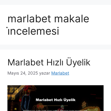
marlabet makale
i̇ncelemesi
Marlabet Hızlı Üyelik
Mayıs 24, 2025
yazar
Marlabet