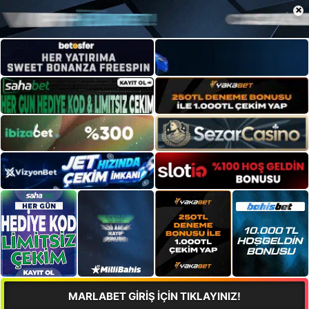
×
MARLABET GİRİŞ İÇİN TIKLAYINIZ!