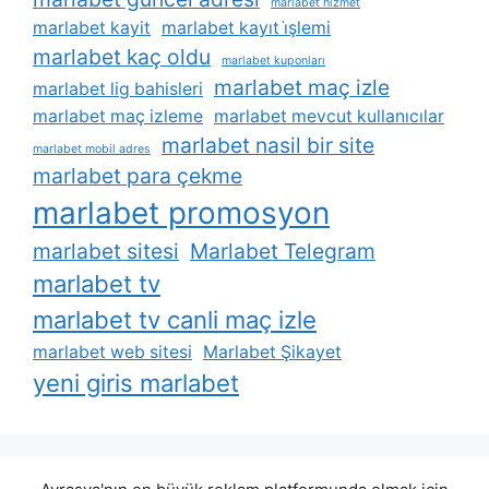
marlabet hizmet
marlabet kayit
marlabet kayıt i̇şlemi
marlabet kaç oldu
marlabet kuponları
marlabet maç izle
marlabet lig bahisleri
marlabet maç izleme
marlabet mevcut kullanıcılar
marlabet nasil bir site
marlabet mobil adres
marlabet para çekme
marlabet promosyon
marlabet sitesi
Marlabet Telegram
marlabet tv
marlabet tv canli maç izle
marlabet web sitesi
Marlabet Şikayet
yeni giris marlabet