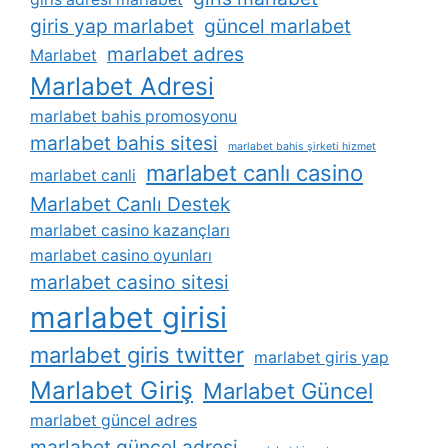
giris yap marlabet
güncel marlabet
marlabet adres
Marlabet
Marlabet Adresi
marlabet bahis promosyonu
marlabet bahis sitesi
marlabet bahis şirketi hizmet
marlabet canlı casino
marlabet canli
Marlabet Canlı Destek
marlabet casino kazançları
marlabet casino oyunları
marlabet casino sitesi
marlabet girisi
marlabet giris twitter
marlabet giris yap
Marlabet Giriş
Marlabet Güncel
marlabet güncel adres
marlabet güncel adresi