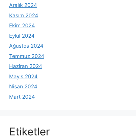
Aralık 2024
Kasım 2024
Ekim 2024
Eylül 2024
Ağustos 2024
Temmuz 2024
Haziran 2024
Mayıs 2024
Nisan 2024
Mart 2024
Etiketler