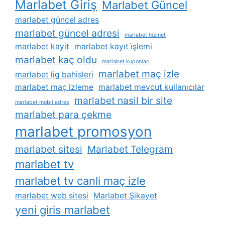
Marlabet Giriş
Marlabet Güncel
marlabet güncel adres
marlabet güncel adresi
marlabet hizmet
marlabet kayit
marlabet kayıt i̇şlemi
marlabet kaç oldu
marlabet kuponları
marlabet maç izle
marlabet lig bahisleri
marlabet maç izleme
marlabet mevcut kullanıcılar
marlabet nasil bir site
marlabet mobil adres
marlabet para çekme
marlabet promosyon
marlabet sitesi
Marlabet Telegram
marlabet tv
marlabet tv canli maç izle
marlabet web sitesi
Marlabet Şikayet
yeni giris marlabet