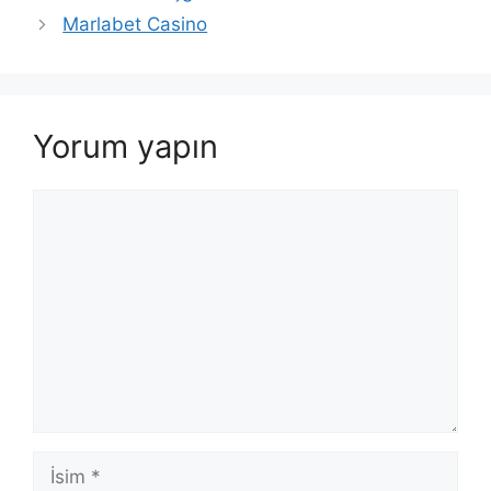
Marlabet Casino
Yorum yapın
Yorum
İsim