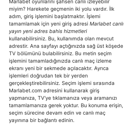
Marlabet oyunlarını şahsen canlı izleyebilir
miyim? Harekete geçmenin iki yolu vardır. İlk
adım, giriş işlemini başlatmaktır. İşlemi
tamamlamak için yeni giriş adresi
Marlabet canlı
yayın yeni adres bahis hizmetleri
kullanabilirsiniz. Bu, kullanımda olan mevcut
adrestir. Ana sayfayı açtığınızda sağ üst köşede
TV bölümünü bulabilirsiniz. Bu metin seçim
işlemini tamamladığınızda canlı maç izleme
ekranı yeni bir sekmede açılacaktır. Ayrıca
işlemleri doğrudan tek bir yerden
gerçekleştirebilirsiniz. Seçim işlemi sırasında
Marlabet.com adresini kullanarak giriş
yapmanıza, TV’ye tıklamanıza veya aramanızı
tamamlamanıza gerek yoktur. Bu konuma erişin,
seçim sürecine devam edin ve canlı maç
yayınına bir bağlantı edinin.