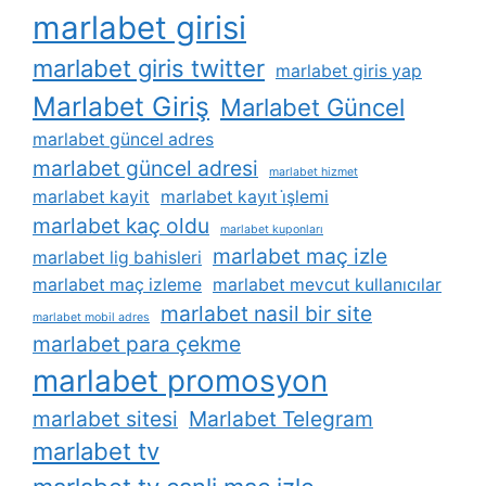
marlabet girisi
marlabet giris twitter
marlabet giris yap
Marlabet Giriş
Marlabet Güncel
marlabet güncel adres
marlabet güncel adresi
marlabet hizmet
marlabet kayit
marlabet kayıt i̇şlemi
marlabet kaç oldu
marlabet kuponları
marlabet maç izle
marlabet lig bahisleri
marlabet maç izleme
marlabet mevcut kullanıcılar
marlabet nasil bir site
marlabet mobil adres
marlabet para çekme
marlabet promosyon
marlabet sitesi
Marlabet Telegram
marlabet tv