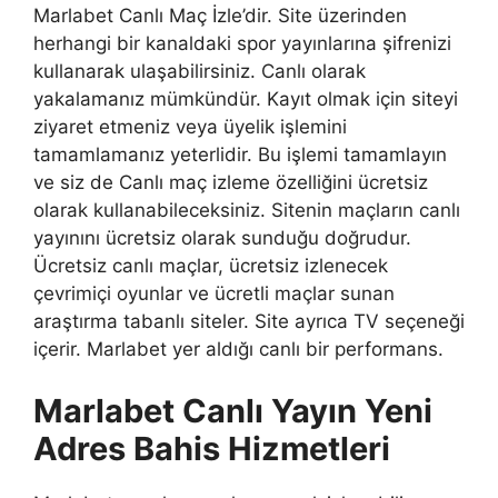
Marlabet Canlı Maç İzle’dir. Site üzerinden
herhangi bir kanaldaki spor yayınlarına şifrenizi
kullanarak ulaşabilirsiniz. Canlı olarak
yakalamanız mümkündür. Kayıt olmak için siteyi
ziyaret etmeniz veya üyelik işlemini
tamamlamanız yeterlidir. Bu işlemi tamamlayın
ve siz de Canlı maç izleme özelliğini ücretsiz
olarak kullanabileceksiniz. Sitenin maçların canlı
yayınını ücretsiz olarak sunduğu doğrudur.
Ücretsiz canlı maçlar, ücretsiz izlenecek
çevrimiçi oyunlar ve ücretli maçlar sunan
araştırma tabanlı siteler. Site ayrıca TV seçeneği
içerir. Marlabet yer aldığı canlı bir performans.
Marlabet Canlı Yayın Yeni
Adres Bahis Hizmetleri