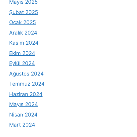
Mayıs 2025
Şubat 2025
Ocak 2025
Aralık 2024
Kasım 2024
Ekim 2024
Eylül 2024
Ağustos 2024
Temmuz 2024
Haziran 2024
Mayıs 2024
Nisan 2024
Mart 2024