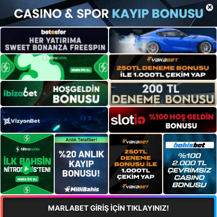
×
MARLABET GİRİŞ İÇİN TIKLAYINIZ!