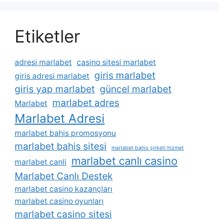
Etiketler
adresi marlabet
casino sitesi marlabet
giris marlabet
giris adresi marlabet
giris yap marlabet
güncel marlabet
marlabet adres
Marlabet
Marlabet Adresi
marlabet bahis promosyonu
marlabet bahis sitesi
marlabet bahis şirketi hizmet
marlabet canlı casino
marlabet canli
Marlabet Canlı Destek
marlabet casino kazançları
marlabet casino oyunları
marlabet casino sitesi