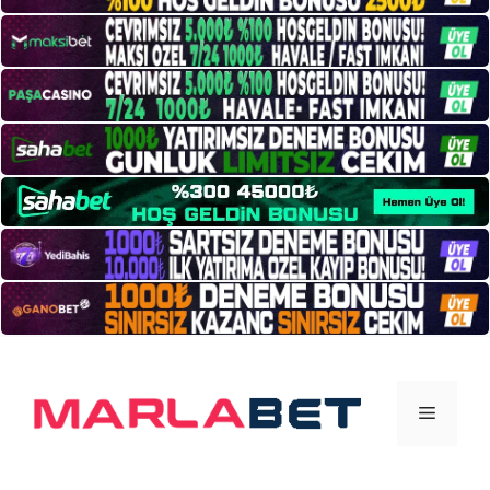
İçeriğe
atla
Menü