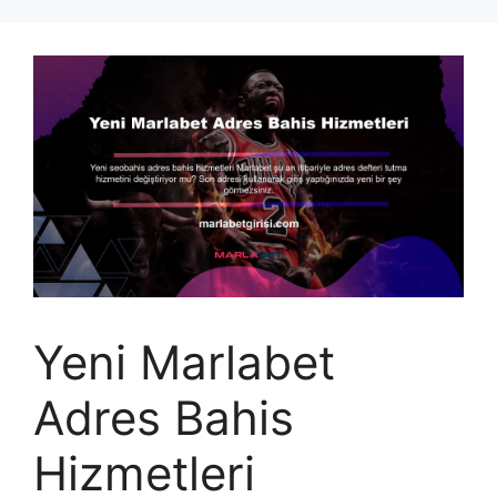
Yeni Marlabet
Adres Bahis
Hizmetleri